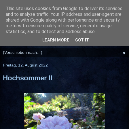
This site uses cookies from Google to deliver its services
and to analyze traffic. Your IP address and user-agent are
shared with Google along with performance and security
metrics to ensure quality of service, generate usage
statistics, and to detect and address abuse.
LEARN MORE
GOT IT
▼
Freitag, 12. August 2022
Hochsommer II