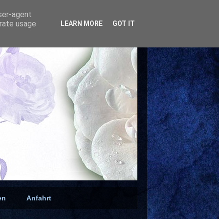
user-agent
erate usage
LEARN MORE
GOT IT
en
Anfahrt