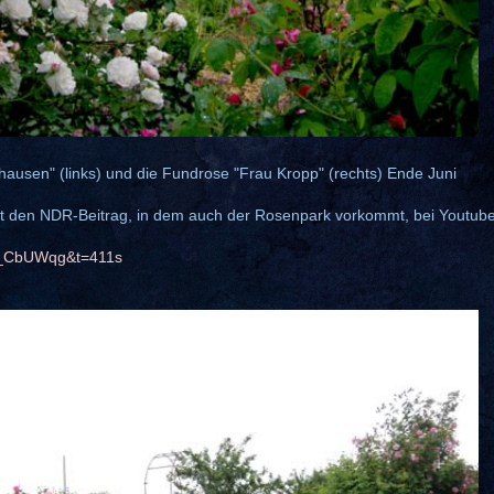
ausen" (links) und die Fundrose "Frau Kropp" (rechts) Ende Juni
 den NDR-Beitrag, in de
m auch der Rosenpark vorkommt, bei Youtub
8_CbUWqg&t=411s