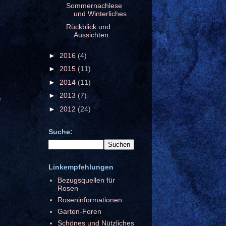
Sommernachlese
und Winterliches
Rückblick und
Aussichten
►
2016
(4)
►
2015
(11)
►
2014
(11)
►
2013
(7)
e
►
2012
(24)
Suche:
Linkempfehlungen
Bezugsquellen für
Rosen
Roseninformationen
Garten-Foren
Schönes und Nützliches