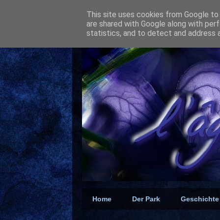
This site uses cookies from Google to d
are shared with Google along with perf
statistics, and to detect and address 
Home
Der Park
Geschichte