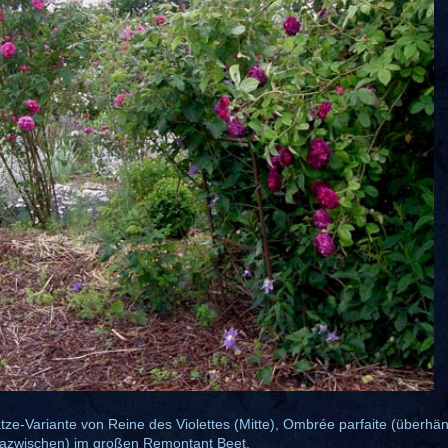
tze-Variante von Reine des Violettes (Mitte), Ombrée parfaite (überhä
dazwischen) im großen Remontant Beet.