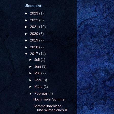
Übersicht
►
2023
(1)
►
2022
(8)
►
2021
(10)
►
2020
(6)
►
2019
(7)
►
2018
(7)
▼
2017
(14)
►
Juli
(1)
►
Juni
(3)
►
Mai
(2)
►
April
(3)
►
März
(1)
▼
Februar
(4)
Noch mehr Sommer
Sommernachlese
und Winterliches II