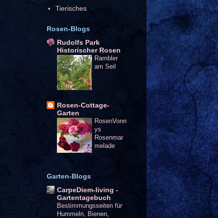
Tierisches
Rosen-Blogs
Rudolfs Park
Historischer Rosen
Rambler
am Seil
Rosen-Cottage-
Garten
RosenVonn
ys
Rosenmar
melade
Garten-Blogs
CarpeDiem-living -
Gartentagebuch
Bestimmungsseiten für
Hummeln, Bienen,