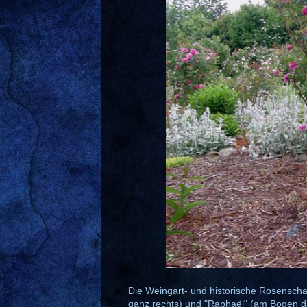
Die Weingart- und historische Rosenschä
ganz rechts) und "Rapha
ë
l" (am Bogen 