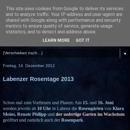
This site uses cookies from Google to deliver its services
and to analyze traffic. Your IP address and user-agent are
shared with Google along with performance and security
metrics to ensure quality of service, generate usage
statistics, and to detect and address abuse.
LEARN MORE
GOT IT
▼
Freitag, 14. Dezember 2012
Labenzer Rosentage 2013
Schon mal zum Vorfreuen und Planen: Am
15.
und
16. Juni
werden jeweils ab
10 Uhr
in Labenz die
Rosengärten
von
Klara
Meins,
Renate Philipp
und
der unfertige Garten im Wachstum
geöffnet und natürlich auch der
Rosenpark
.