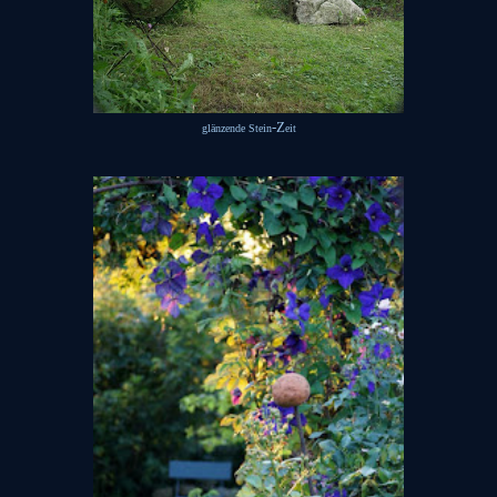
-Z
glänzende Stein
eit