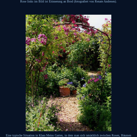
Rose links im Bild ist Erinnerung an Brod (fotografiert von Renate Andresen).
Eine typische Situation in Klara Meins Garten, in dem man sich tatsächlich zwischen Rosen, Bäumen