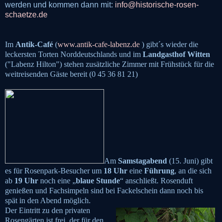
werden und kommen dann mit:
info@historische-rosen-
schaetze.de
Im
Antik-Café
(
www.antik-cafe-labenz.de
) gibt´s wieder die
leckersten Torten Norddeutschlands und im
Landgasthof Witten
("Labenz Hilton") stehen zusätzliche Zimmer mit Frühstück für die
weitreisenden Gäste bereit (0 45 36 81 21)
Am
Samstagabend
(15. Juni) gibt
es für Rosenpark-Besucher um
18 Uhr
eine
Führung
, an die sich
ab
19 Uhr
noch eine „
blaue Stunde
“ anschließt. Rosenduft
genießen und Fachsimpeln sind bei Fackelschein dann noch bis
spät in den Abend möglich.
Der Eintritt zu den privaten
Rosengärten ist frei, der für den