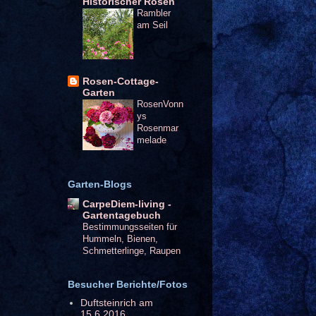
Historischer Rosen
Rambler
am Seil
Rosen-Cottage-
Garten
RosenVonn
ys
Rosenmar
melade
Garten-Blogs
CarpeDiem-living -
Gartentagebuch
Bestimmungsseiten für
Hummeln, Bienen,
Schmetterlinge, Raupen
Besucher Berichte/Fotos
Duftsteinrich am
15.6.2016