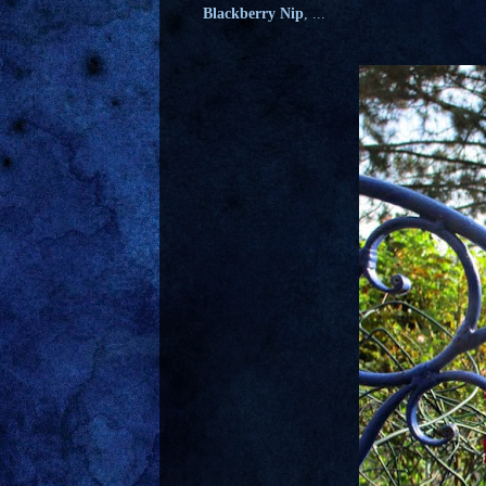
Blackberry Nip
,
...