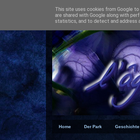
This site uses cookies from Google to d
are shared with Google along with perf
statistics, and to detect and address 
Home
Der Park
Geschichte