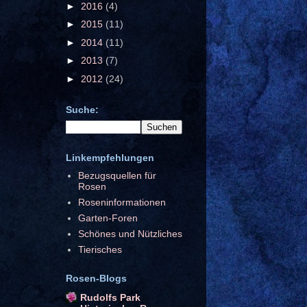
►
2016
(4)
►
2015
(11)
►
2014
(11)
►
2013
(7)
►
2012
(24)
Suche:
Linkempfehlungen
Bezugsquellen für
Rosen
Roseninformationen
Garten-Foren
Schönes und Nützliches
Tierisches
Rosen-Blogs
Rudolfs Park