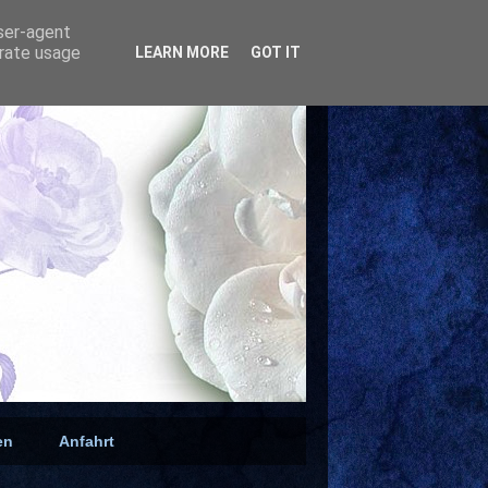
user-agent
erate usage
LEARN MORE
GOT IT
en
Anfahrt