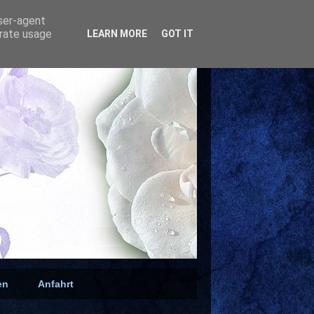
user-agent
erate usage
LEARN MORE
GOT IT
en
Anfahrt