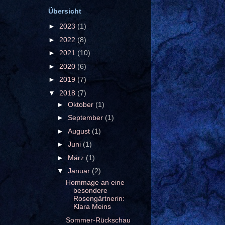
Übersicht
►
2023
(1)
►
2022
(8)
►
2021
(10)
►
2020
(6)
►
2019
(7)
▼
2018
(7)
►
Oktober
(1)
►
September
(1)
►
August
(1)
►
Juni
(1)
►
März
(1)
▼
Januar
(2)
Hommage an eine
besondere
Rosengärtnerin:
Klara Meins
Sommer-Rückschau