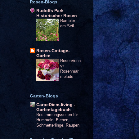
Rosen-Blogs
Rudolfs Park
Historischer Rosen
Rambler
am Seil
Rosen-Cottage-
Garten
RosenVonn
ys
Rosenmar
melade
Garten-Blogs
CarpeDiem-living -
Gartentagebuch
Bestimmungsseiten für
Hummeln, Bienen,
Schmetterlinge, Raupen