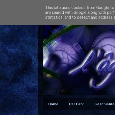
This site uses cookies from Google to d
are shared with Google along with perf
statistics, and to detect and address 
Home
Der Park
Geschichte